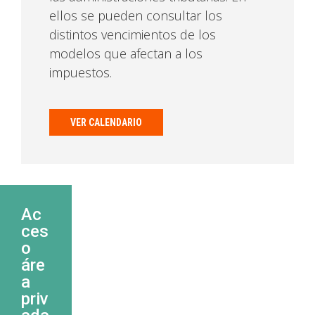
ellos se pueden consultar los
distintos vencimientos de los
modelos que afectan a los
impuestos.
VER CALENDARIO
Ac
ces
o
áre
a
priv