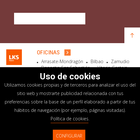
DESCUBRE QUÉ OFRECEMOS
OFICINAS
Arrasate-Mondragón
Bilbao
Zamudio
Donostia-San Sebastián
Vitoria-Gasteiz
Madrid
El Astillero
Bidart
Uso de cookies
Utilizamos cookies propias y de terceros para analizar el uso del
SEDE SOCIAL
sitio web y mostrarte publicidad relacionada con tus
Goiru, 7 Arrasate-Mondragón
preferencias sobre la base de un perfil elaborado a partir de tus
CP 20500 GIPUZKOA – SPAIN
hábitos de navegación (por ejemplo, páginas visitadas).
+34 900 84 14 14
Política de cookies
.
info@lksnext.com
CONFIGURAR