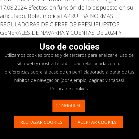
17.08.2024 Efectos: en función de lo dispuesto en su
articulado. Boletín oficial APRUEBA NORMAS
REGULADORAS DE CIERRE DE PRESUPUESTOS
GENERALES DE NAVARRA Y CUENTAS DE 2024 Y...
Uso de cookies
2
...
ANTERIOR
1
3
4
5
Utilizamos cookies propias y de terceros para analizar el uso del
SIGUIENTE
sitio web y mostrarte publicidad relacionada con tus
preferencias sobre la base de un perfil elaborado a partir de tus
hábitos de navegación (por ejemplo, páginas visitadas).
ACTUALIDAD
Política de cookies
.
Noticias
CONFIGURAR
RECHAZAR COOKIES
ACEPTAR COOKIES
Contacto
CONTÁCTANOS