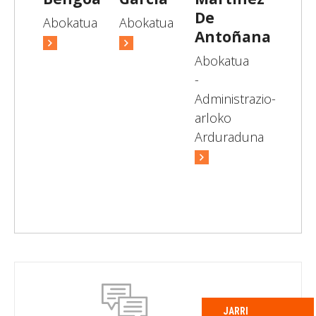
De
Abokatua
Abokatua
Antoñana
Abokatua
-
Administrazio-
arloko
Arduraduna
JARRI