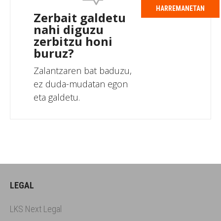
HARREMANETAN
Zerbait galdetu
nahi diguzu
zerbitzu honi
buruz?
Zalantzaren bat baduzu,
ez duda-mudatan egon
eta galdetu.
LEGAL
LKS Next Legal