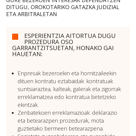
GURE BEZEROEN INTERESAK DEFENDATZEN
DITUGU, OROKOTARIKO GATAZKA JUDIZIAL
ETA ARBITRALETAN
ESPERIENTZIA AITORTUA DUGU
PROZEDURA OSO
GARRANTZITSUETAN, HONAKO GAI
HAUETAN:
Enpresak bezeroekin eta hornitzaileekin
dituen kontratu eztabaidak: kontratuak
suntsiaraztea, kalteak, galerak eta zigorrak
erreklamatzea edo kontratua betetzeko
ekintzak.
Zenbatekoen erreklamazioak: deklarazio
eta betearazpen prozedurak, mota
guztietako bermeen betearazpena.