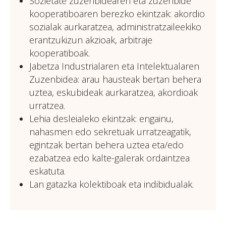
Sozietate zuzenbidearen eta zuzenbide
kooperatiboaren berezko ekintzak: akordio
sozialak aurkaratzea, administratzaileekiko
erantzukizun akzioak, arbitraje
kooperatiboak.
Jabetza Industrialaren eta Intelektualaren
Zuzenbidea: arau hausteak bertan behera
uztea, eskubideak aurkaratzea, akordioak
urratzea.
Lehia desleialeko ekintzak: engainu,
nahasmen edo sekretuak urratzeagatik,
egintzak bertan behera uztea eta/edo
ezabatzea edo kalte-galerak ordaintzea
eskatuta.
Lan gatazka kolektiboak eta indibidualak.