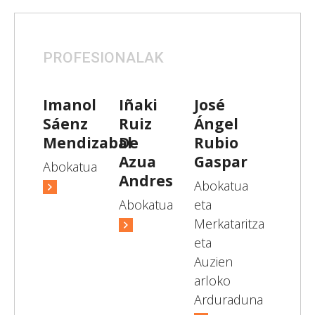
PROFESIONALAK
Imanol
Iñaki
José
Sáenz
Ruiz
Ángel
Mendizabal
De
Rubio
Azua
Gaspar
Abokatua
Andres
Abokatua
Abokatua
eta
Merkataritza
eta
Auzien
arloko
Arduraduna