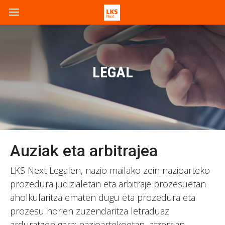
LEGAL
Auziak eta arbitrajea
LKS Next Legalen, nazio mailako zein nazioarteko
prozedura judizialetan eta arbitraje prozesuetan
aholkularitza ematen dugu eta prozedura eta
prozesu horien zuzendaritza letraduaz
arduratzen gara; nazioartekoetan, atzerrian