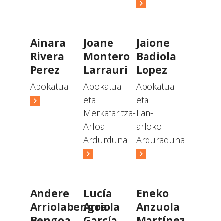
Ainara
Joane
Jaione
Rivera
Montero
Badiola
Perez
Larrauri
Lopez
Abokatua
Abokatua
Abokatua
eta
eta
Merkataritza-
Lan-
Arloa
arloko
Ardurduna
Arduraduna
Andere
Lucía
Eneko
Arriolabengoa
Arriola
Anzuola
Bengoa
García
Martínez