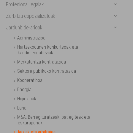
Profesional legalak
Zerbitzu espezializatuak
Jardunbide-arloak
Administrazioa
Hartzekodunen konkurtsoak eta
kaudimengabeziak
Merkataritza-kontratazioa
Sektore publikoko kontratazioa
Kooperatiboa
Energia
Higiezinak
Lana
M&A: Berregituratzeak, bat-egiteak eta
eskurapenak
Auziak eta arbitrajea