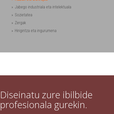
Jabego industriala eta intelektuala
Sozietatea
Zergak
Hirigintza eta ingurumena
Diseinatu zure ibilbide
profesionala gurekin.