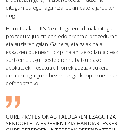
ditugun bulego laguntzaileekin batera jarduten
dugu.
Horretarako, LKS Next Legalen adituak ditugu
prozedura judizialean edo arbitraje prozeduran
eta auziaren gaian. Gainera, eta gaiak hala
eskatzen duenean, diziplina anitzeko lantaldeak
sortzen ditugu, beste eremu batzuetako
abokatuekin osatuak. Horrek guztiak aukera
ematen digu gure bezeroak gai konplexuenetan
defendatzeko.
GURE PROFESIONAL-TALDEAREN EZAGUTZA
SENDOEI ETA ESPERIENTZIA HANDIARI ESKER,