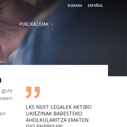
EUSKARA
ESPAÑOL
PUBLIKAZIOAK
a
u gure
-howen
LKS NEXT LEGALEK AKTIBO
ten
UKIEZINAK BABESTEKO
AHOLKULARITZA EMATEN
DIO ENPRESARI