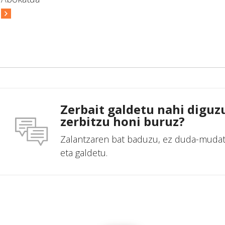
Zerbait galdetu nahi diguz
zerbitzu honi buruz?
Zalantzaren bat baduzu, ez duda-muda
eta galdetu.