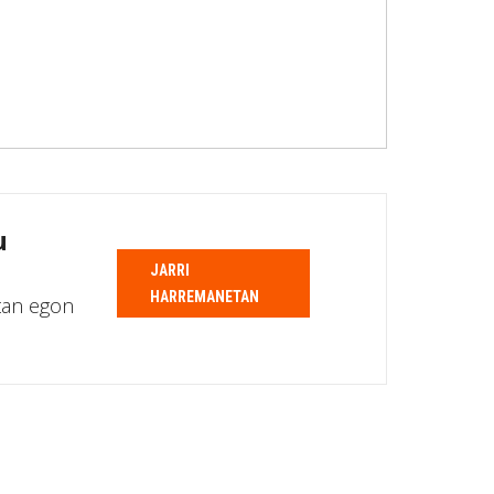
u
JARRI
HARREMANETAN
tan egon