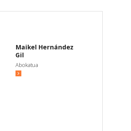
Maikel Hernández
Gil
Abokatua