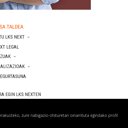
SA TALDEA
TU LKS NEXT
XT LEGAL
TZUAK
IALIZAZIOAK
SEGURTASUNA
RA EGIN LKS NEXTEN
rakusteko, zure nabigazio-ohituretan oinarrituta egindako profil
 sistema