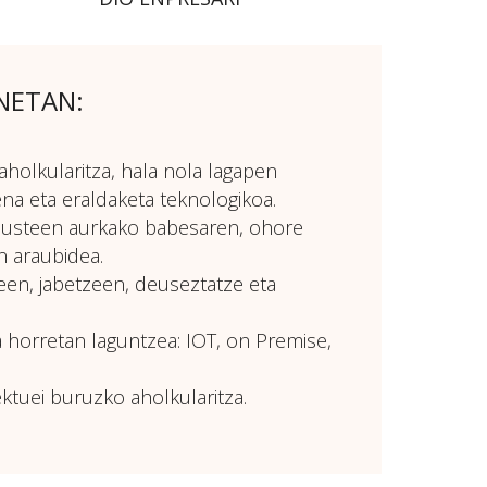
NETAN:
aholkularitza, hala nola lagapen
pena eta eraldaketa teknologikoa.
 hausteen aurkako babesaren, ohore
n araubidea.
een, jabetzeen, deuseztatze eta
a horretan laguntzea: IOT, on Premise,
ktuei buruzko aholkularitza.