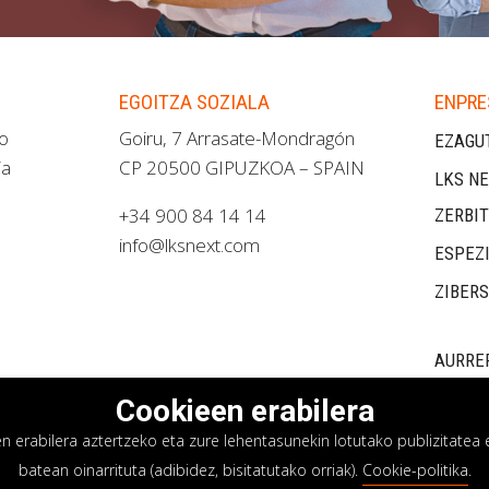
EGOITZA SOZIALA
ENPRE
ao
Goiru, 7 Arrasate-Mondragón
EZAGU
ia
CP 20500 GIPUZKOA – SPAIN
LKS NE
+34 900 84 14 14
ZERBI
info@lksnext.com
ESPEZ
ZIBER
AURRE
Cookieen erabilera
erabilera aztertzeko eta zure lehentasunekin lotutako publizitatea e
batean oinarrituta (adibidez, bisitatutako orriak).
Cookie-politika
.
asun politika
Cookieen politika
Barne informazio