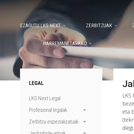
EZAGUTU LKS NEXT
ZERBITZUAK
HARREMANETARAKO
Ja
LEGAL
LKS 
LKS Next Legal
beze
Profesional legalak
eta 
(tek
Zerbitzu espezializatuak
diegu
Jardunbide-arloak