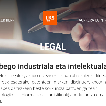
ZER BERRI
AURRERA EGIN
LEGAL
bego industriala eta intelektual
Next Legalen, aktibo ukiezinen arloan aholkatzen ditug
roak; esaterako, patenteen, marken, diseinuen, know
babes daitezkeen beste sorkuntza batzuen gainean
nologikoak, informatikoak, artistikoak) aholkularitza ema
.