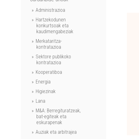
Administrazioa
Hartzekodunen
konkurtsoak eta
kaudimengabeziak
Merkataritza-
kontratazioa
Sektore publikoko
kontratazioa
Kooperatiboa
Energia
Higiezinak
Lana
M&A: Berregituratzeak,
bat-egiteak eta
eskurapenak
Auziak eta arbitrajea