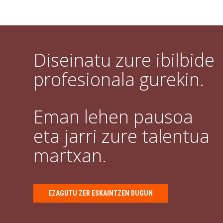
Diseinatu zure ibilbide
profesionala gurekin.
Eman lehen pausoa
eta jarri zure talentua
martxan.
EZAGUTU ZER ESKAINTZEN DUGUN