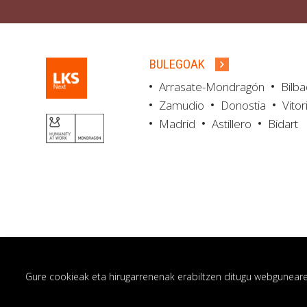
BULEGOAK
Arrasate-Mondragón
Bilb
Zamudio
Donostia
Vitor
Madrid
Astillero
Bidart
Gure cookieak eta hirugarrenenak erabiltzen ditugu webgunearen 
© LKS Next 2026
Lege oharra
Pribatut