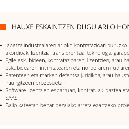
HAUXE ESKAINTZEN DUGU ARLO HO
Jabetza industrialaren arloko kontratazioari buruzko 
akordioak, lizentzia, transferentzia, teknologia, gara
Egile eskubideen, kontratazioaren, lizentzien, arau
eskubidearen, intimitatearen eta norberaren irudiare
Patenteen eta marken defentsa juridikoa, arau haust
iraungitzeen prozesuetan.
Software lizentzien esparruan, kontratuak idaztea et
SAAS.
Balio kateetan behar bezalako arreta ezartzeko proie