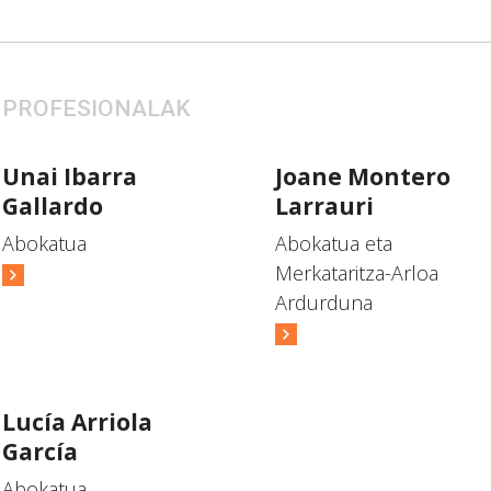
PROFESIONALAK
Unai Ibarra
Joane Montero
Gallardo
Larrauri
Abokatua
Abokatua eta
Merkataritza-Arloa
Ardurduna
Lucía Arriola
García
Abokatua