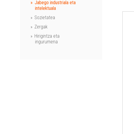
Jabego industriala eta
intelektuala
Sozietatea
Zergak
Hirigintza eta
ingurumena