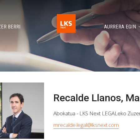
ZER BERRI
AURRERA EGIN
Recalde Llanos, Ma
Abokatua - LKS Next LEGALeko Zuze
mrecalde.legal@lksnext.com