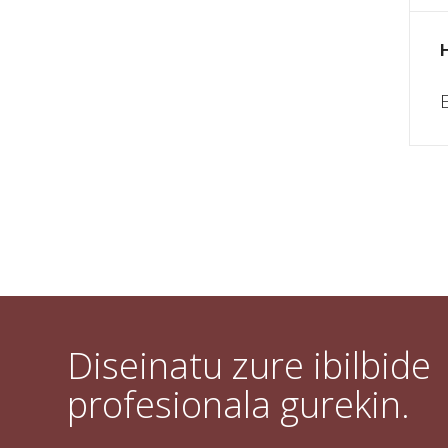
E
Diseinatu zure ibilbide
profesionala gurekin.