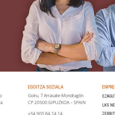
EGOITZA SOZIALA
ENPRE
ao
Goiru, 7 Arrasate-Mondragón
EZAGU
ia
CP 20500 GIPUZKOA – SPAIN
LKS NE
+34 900 84 14 14
ZERBI