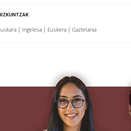
HIZKUNTZAK
uskara | Ingelesa | Euskera | Gaztelania