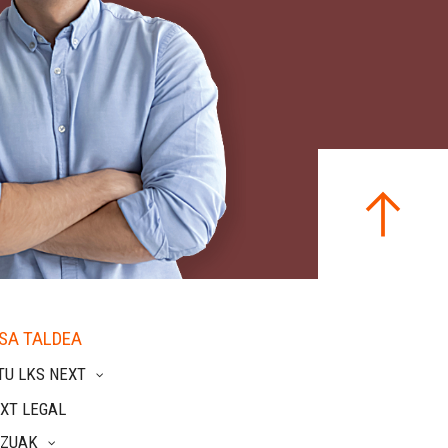
SA TALDEA
TU LKS NEXT
XT LEGAL
TZUAK