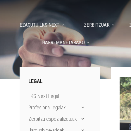
EZAGUTU LKS NEXT
ZERBITZUAK
HARREMANETARAKO
LEGAL
LKS Next Legal
Profesional legalak
Zerbitzu espezializatuak
Jardunbide-arloak