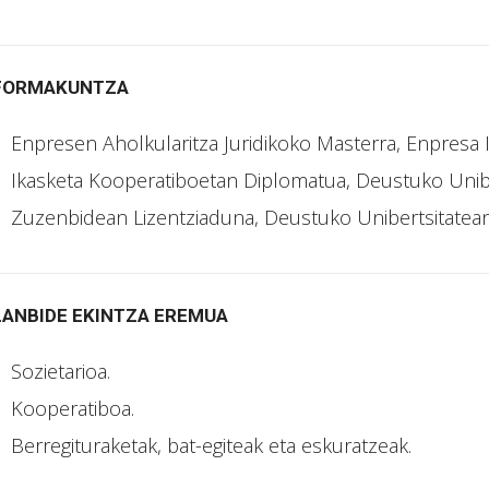
FORMAKUNTZA
Enpresen Aholkularitza Juridikoko Masterra, Enpresa I
Ikasketa Kooperatiboetan Diplomatua, Deustuko Unibe
Zuzenbidean Lizentziaduna, Deustuko Unibertsitatea
LANBIDE EKINTZA EREMUA
Sozietarioa.
Kooperatiboa.
Berregituraketak, bat-egiteak eta eskuratzeak.