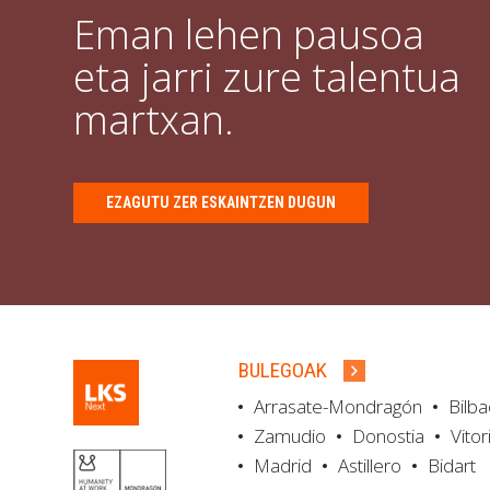
Eman lehen pausoa
eta jarri zure talentua
martxan.
EZAGUTU ZER ESKAINTZEN DUGUN
BULEGOAK
Arrasate-Mondragón
Bilb
Zamudio
Donostia
Vitor
Madrid
Astillero
Bidart