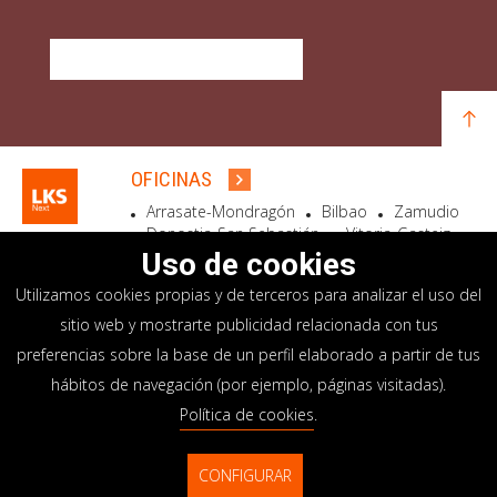
DESCUBRE QUÉ OFRECEMOS
OFICINAS
Arrasate-Mondragón
Bilbao
Zamudio
Donostia-San Sebastián
Vitoria-Gasteiz
Madrid
El Astillero
Bidart
Uso de cookies
Utilizamos cookies propias y de terceros para analizar el uso del
SEDE SOCIAL
sitio web y mostrarte publicidad relacionada con tus
Goiru, 7 Arrasate-Mondragón
preferencias sobre la base de un perfil elaborado a partir de tus
CP 20500 GIPUZKOA – SPAIN
hábitos de navegación (por ejemplo, páginas visitadas).
+34 900 84 14 14
Política de cookies
.
info@lksnext.com
CONFIGURAR
Aviso legal
Portal de privacidad
© LKS Next 2026