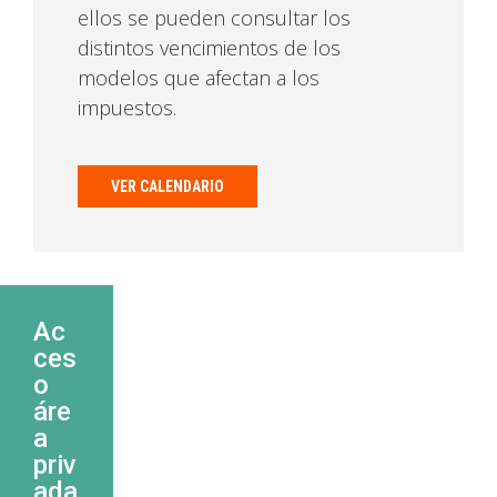
ellos se pueden consultar los
distintos vencimientos de los
modelos que afectan a los
impuestos.
VER CALENDARIO
Ac
ces
o
áre
a
priv
ada