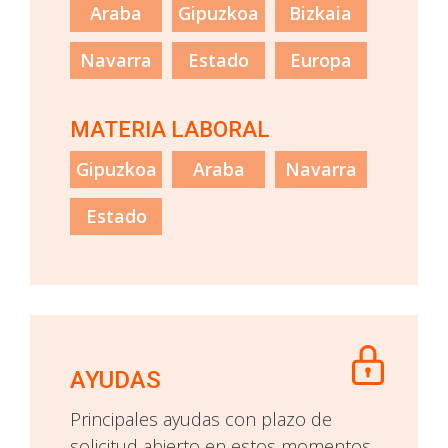
Araba
Gipuzkoa
Bizkaia
Navarra
Estado
Europa
MATERIA LABORAL
Gipuzkoa
Araba
Navarra
Estado
AYUDAS
Principales ayudas con plazo de
solicitud abierto en estos momentos.