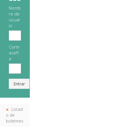
Nomb
re de
usuar
io
Contr
aseñ
a
Entrar
Listad
o de
boletines