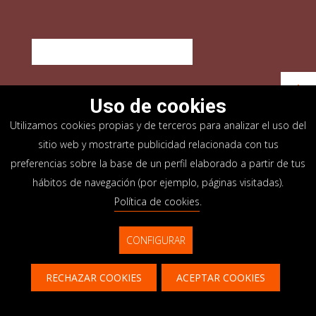
DESCUBRE QUÉ OFRECEMOS
Uso de cookies
Utilizamos cookies propias y de terceros para analizar el uso del
OFICINAS
sitio web y mostrarte publicidad relacionada con tus
Arrasate-Mondragón
Bilbao
Zamudio
Donostia-San Sebastián
Vitoria-Gasteiz
preferencias sobre la base de un perfil elaborado a partir de tus
Madrid
El Astillero
Bidart
hábitos de navegación (por ejemplo, páginas visitadas).
Política de cookies
.
SEDE SOCIAL
Goiru, 7 Arrasate-Mondragón
CONFIGURAR
CP 20500 GIPUZKOA – SPAIN
+34 900 84 14 14
RECHAZAR COOKIES
ACEPTAR COOKIES
info@lksnext.com
Contacto
CONTÁCTANOS