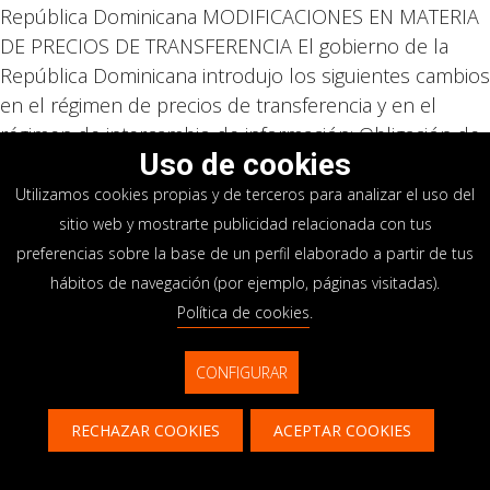
República Dominicana MODIFICACIONES EN MATERIA
DE PRECIOS DE TRANSFERENCIA El gobierno de la
República Dominicana introdujo los siguientes cambios
en el régimen de precios de transferencia y en el
régimen de intercambio de información: Obligación de
Uso de cookies
presentar el...
Utilizamos cookies propias y de terceros para analizar el uso del
MATERIA FISCAL INTERNACIONAL
sitio web y mostrarte publicidad relacionada con tus
preferencias sobre la base de un perfil elaborado a partir de tus
por
adm_bij
|
May 4, 2021
hábitos de navegación (por ejemplo, páginas visitadas).
CHINA Se prorrogan varios incentivos fiscales China ha
Política de cookies
.
prorrogado varios incentivos fiscales que habían
expirado, como la deducción única para activos fijos
CONFIGURAR
de menos de 5 millones de CNY, los incentivos fiscales
para las empresas que prestan servicios de
RECHAZAR COOKIES
ACEPTAR COOKIES
calefacción y...
Contacto
CONTÁCTANOS